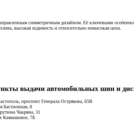
енаправленным симметричным дизайном. Её ключевыми особеннос
плива, высокая ходимость и относительно невысокая цена.
нкты выдачи автомобильных шин и диск
вастополь, проспект Генерала Острякова, 65В
-я Бастионная, 8
Арутюна Чакряна, 31
се Камышовое, 7Б